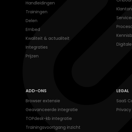
Handleidingen
Klanton
Trainingen
Service
Delen
Proces
Embed
Kennisb
Kwaliteit & actualiteit
Digital
Integraties
Prijzen
ADD-ONS
LEGAL
Browser extensie
SaaS Co
Geavanceerde integratie
Privac
TOPdesk-kb integratie
Trainingsvoortgang inzicht