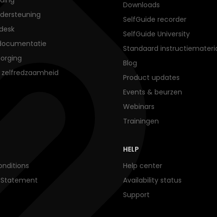
Downloads
dersteuning
SelfGuide recorder
desk
SelfGuide University
documentatie
Standaard instructiemateri
orging
Blog
e zelfredzaamheid
Product updates
Events & beurzen
Webinars
Trainingen
HELP
nditions
Help center
y Statement
Availability status
Support