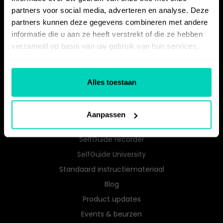
Servicedesk
partners voor social media, adverteren en analyse. Deze
Procesdocumentatie
partners kunnen deze gegevens combineren met andere
Kennisborging
informatie die u aan ze heeft verstrekt of die ze hebben
verzameld op basis van uw gebruik van hun services.
Digitale zelfredzaamheid
RESOURCES
Alles toestaan
Knowledge Base
Klantverhalen
Aanpassen
Downloads
SelfGuide recorder
SelfGuide University
Standaard instructiemateriaal
Blog
Product updates
Events & beurzen