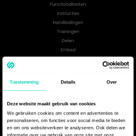
Functionaliteiten
Instructies
Handleidingen
Trainingen
Delen
Embed
Kwaliteit & actualiteit
Integraties
Prijzen
Toestemming
Details
Over
MAAK INSTRUCTIEMATERIAAL VOOR
Deze website maakt gebruik van cookies
Software migratie &
implementatie
We gebruiken cookies om content en advertenties te
Onboarding
personaliseren, om functies voor social media te bieden
en om ons websiteverkeer te analyseren. Ook delen we
Klantondersteuning
informatie over uw gebruik van onze site met onze