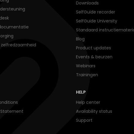
Downloads
dersteuning
SelfGuide recorder
desk
SelfGuide University
documentatie
Standaard instructiemateri
orging
Blog
e zelfredzaamheid
Product updates
Events & beurzen
Webinars
Trainingen
HELP
nditions
Help center
y Statement
Availability status
Support