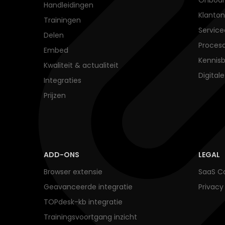
Handleidingen
Klanton
Trainingen
Service
Delen
Proces
Embed
Kennisb
Kwaliteit & actualiteit
Digital
Integraties
Prijzen
ADD-ONS
LEGAL
Browser extensie
SaaS Co
Geavanceerde integratie
Privac
TOPdesk-kb integratie
Trainingsvoortgang inzicht